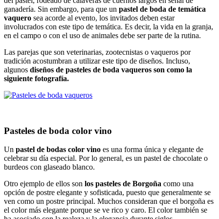
del pastel, rodeado de calaveras de cuernos largos en señal de
ganadería. Sin embargo, para que un
pastel de boda de temática
vaquero
sea acorde al evento, los invitados deben estar
involucrados con este tipo de temática. Es decir, la vida en la granja,
en el campo o con el uso de animales debe ser parte de la rutina.
Las parejas que son veterinarias, zootecnistas o vaqueros por
tradición acostumbran a utilizar este tipo de diseños. Incluso,
algunos
diseños de pasteles de boda vaqueros son como la
siguiente fotografía.
Pasteles de boda color vino
Un
pastel de bodas color vino
es una forma única y elegante de
celebrar su día especial. Por lo general, es un pastel de chocolate o
burdeos con glaseado blanco.
Otro ejemplo de ellos son
los pasteles de Borgoña
como una
opción de postre elegante y sofisticada, puesto que generalmente se
ven como un postre principal. Muchos consideran que el borgoña es
el color más elegante porque se ve rico y caro. El color también se
ha asociado con la realeza y la elegancia durante siglos.