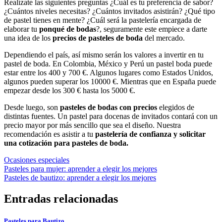
Realízate las siguientes preguntas ¿Cuál es tu preferencia de sabor?
¿Cuántos niveles necesitas? ¿Cuántos invitados asistirán? ¿Qué tipo
de pastel tienes en mente? ¿Cuál será la pastelería encargada de
elaborar tu
ponqué de bodas
?, seguramente este empiece a darte
una idea de los
precios de pasteles de boda
del mercado.
Dependiendo el país, así mismo serán los valores a invertir en tu
pastel de boda. En Colombia, México y Perú un pastel boda puede
estar entre los 400 y 700 €. Algunos lugares como Estados Unidos,
algunos pueden superar los 10000 €. Mientras que en España puede
empezar desde los 300 € hasta los 5000 €.
Desde luego, son
pasteles de bodas con precios
elegidos de
distintas fuentes. Un pastel para docenas de invitados contará con un
precio mayor por más sencillo que sea el diseño. Nuestra
recomendación es asistir a tu
pastelería de confianza y solicitar
una cotización para pasteles de boda.
Ocasiones especiales
Navegación
Pasteles para mujer: aprender a elegir los mejores
Pasteles de bautizo: aprender a elegir los mejores
de
entradas
Entradas relacionadas
Pasteles para Bautizo