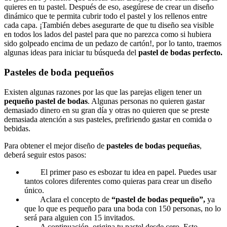
quieres en tu pastel. Después de eso, asegúrese de crear un diseño
dinámico que te permita cubrir todo el pastel y los rellenos entre
cada capa. ¡También debes asegurarte de que tu diseño sea visible
en todos los lados del pastel para que no parezca como si hubiera
sido golpeado encima de un pedazo de cartón!, por lo tanto, traemos
algunas ideas para iniciar tu búsqueda del
pastel de bodas perfecto.
Pasteles de boda pequeños
Existen algunas razones por las que las parejas eligen tener un
pequeño pastel de bodas
. Algunas personas no quieren gastar
demasiado dinero en su gran día y otras no quieren que se preste
demasiada atención a sus pasteles, prefiriendo gastar en comida o
bebidas.
Para obtener el mejor diseño de
pasteles de bodas pequeñas
,
deberá seguir estos pasos:
El primer paso es esbozar tu idea en papel. Puedes usar
tantos colores diferentes como quieras para crear un diseño
único.
Aclara el concepto de
“pastel de bodas pequeño”,
ya
que lo que es pequeño para una boda con 150 personas, no lo
será para alguien con 15 invitados.
A continuación, origina tu pastel desde cero. Esto