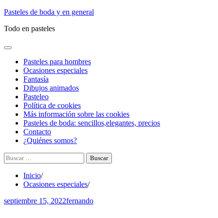
Saltar
Pasteles de boda y en general
al
Todo en pasteles
contenido
Pasteles para hombres
Ocasiones especiales
Fantasía
Dibujos animados
Pasteleo
Política de cookies
Más información sobre las cookies
Pasteles de boda: sencillos,elegantes, precios
Contacto
¿Quiénes somos?
Buscar:
Inicio
Ocasiones especiales
septiembre 15, 2022
fernando