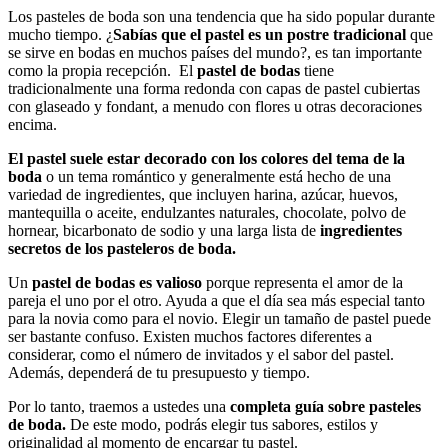
Los pasteles de boda son una tendencia que ha sido popular durante
mucho tiempo. ¿
Sabías que el pastel es un postre tradicional
que
se sirve en bodas en muchos países del mundo?, es tan importante
como la propia recepción. El
pastel de bodas
tiene
tradicionalmente una forma redonda con capas de pastel cubiertas
con glaseado y fondant, a menudo con flores u otras decoraciones
encima.
El pastel suele estar decorado con los colores del tema de la
boda
o un tema romántico y generalmente está hecho de una
variedad de ingredientes, que incluyen harina, azúcar, huevos,
mantequilla o aceite, endulzantes naturales, chocolate, polvo de
hornear, bicarbonato de sodio y una larga lista de
ingredientes
secretos de los pasteleros de boda.
Un
pastel de bodas es valioso
porque representa el amor de la
pareja el uno por el otro. Ayuda a que el día sea más especial tanto
para la novia como para el novio. Elegir un tamaño de pastel puede
ser bastante confuso. Existen muchos factores diferentes a
considerar, como el número de invitados y el sabor del pastel.
Además, dependerá de tu presupuesto y tiempo.
Por lo tanto, traemos a ustedes una
completa guía sobre pasteles
de boda.
De este modo, podrás elegir tus sabores, estilos y
originalidad al momento de encargar tu pastel.