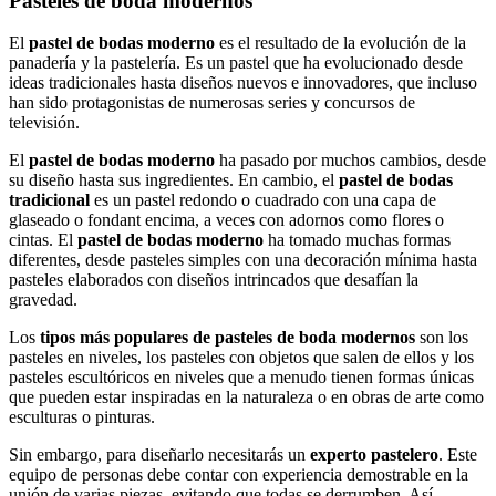
Pasteles de boda modernos
El
pastel de bodas moderno
es el resultado de la evolución de la
panadería y la pastelería. Es un pastel que ha evolucionado desde
ideas tradicionales hasta diseños nuevos e innovadores, que incluso
han sido protagonistas de numerosas series y concursos de
televisión.
El
pastel de bodas moderno
ha pasado por muchos cambios, desde
su diseño hasta sus ingredientes. En cambio, el
pastel de bodas
tradicional
es un pastel redondo o cuadrado con una capa de
glaseado o fondant encima, a veces con adornos como flores o
cintas. El
pastel de bodas moderno
ha tomado muchas formas
diferentes, desde pasteles simples con una decoración mínima hasta
pasteles elaborados con diseños intrincados que desafían la
gravedad.
Los
tipos más populares de pasteles de boda modernos
son los
pasteles en niveles, los pasteles con objetos que salen de ellos y los
pasteles escultóricos en niveles que a menudo tienen formas únicas
que pueden estar inspiradas en la naturaleza o en obras de arte como
esculturas o pinturas.
Sin embargo, para diseñarlo necesitarás un
experto pastelero
. Este
equipo de personas debe contar con experiencia demostrable en la
unión de varias piezas, evitando que todas se derrumben. Así