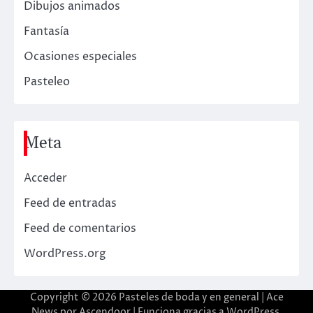
Dibujos animados
Fantasía
Ocasiones especiales
Pasteleo
Meta
Acceder
Feed de entradas
Feed de comentarios
WordPress.org
Copyright © 2026
Pasteles de boda y en general
| Ace
News por
Ascendoor
| Funciona gracias a
WordPress
.