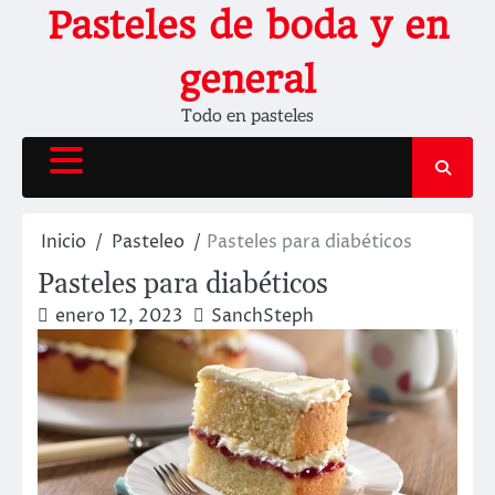
Saltar
Pasteles de boda y en
al
contenido
general
Todo en pasteles
Inicio
Pasteleo
Pasteles para diabéticos
Pasteles para diabéticos
enero 12, 2023
SanchSteph