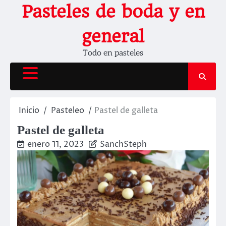
Saltar
Pasteles de boda y en
al
contenido
general
Todo en pasteles
Inicio
Pasteleo
Pastel de galleta
Pastel de galleta
enero 11, 2023
SanchSteph