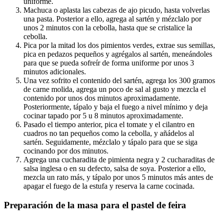
uniforme.
Machuca o aplasta las cabezas de ajo picudo, hasta volverlas
una pasta. Posterior a ello, agrega al sartén y mézclalo por
unos 2 minutos con la cebolla, hasta que se cristalice la
cebolla.
Pica por la mitad los dos pimientos verdes, extrae sus semillas,
pica en pedazos pequeños y agrégalos al sartén, meneándoles
para que se pueda sofreír de forma uniforme por unos 3
minutos adicionales.
Una vez sofrito el contenido del sartén, agrega los 300 gramos
de carne molida, agrega un poco de sal al gusto y mezcla el
contenido por unos dos minutos aproximadamente.
Posteriormente, tápalo y baja el fuego a nivel mínimo y deja
cocinar tapado por 5 u 8 minutos aproximadamente.
Pasado el tiempo anterior, pica el tomate y el cilantro en
cuadros no tan pequeños como la cebolla, y añádelos al
sartén. Seguidamente, mézclalo y tápalo para que se siga
cocinando por dos minutos.
Agrega una cucharadita de pimienta negra y 2 cucharaditas de
salsa inglesa o en su defecto, salsa de soya. Posterior a ello,
mezcla un rato más, y tápalo por unos 5 minutos más antes de
apagar el fuego de la estufa y reserva la carne cocinada.
Preparación de la masa para el pastel de feira